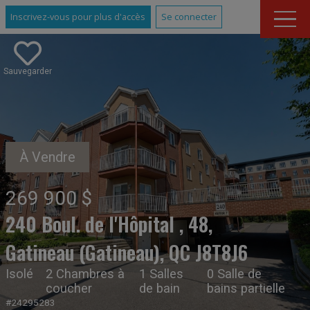
Inscrivez-vous pour plus d'accès
Se connecter
Sauvegarder
À Vendre
269 900 $
240 Boul. de l'Hôpital , 48,
Gatineau (Gatineau), QC J8T8J6
Isolé
2 Chambres à
1 Salles
0 Salle de
coucher
de bain
bains partielle
#24295283