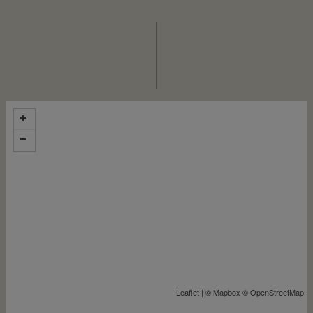
Leaflet
| ©
Mapbox
©
OpenStreetMap