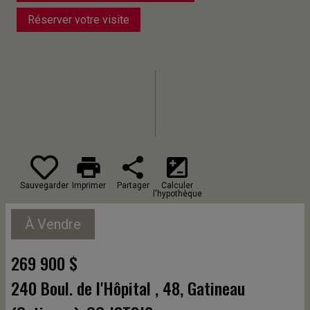
Réserver votre visite
print
share
iso
Sauvegarder
Imprimer
Partager
Calculer
l'hypothèque
À Vendre
269 900 $
240 Boul. de l'Hôpital , 48, Gatineau