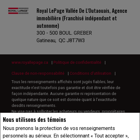
Royal LePage Vallée De L'Outaouais, Agence
immobilière (Franchisé indépendant et
autonome)
300 - 500 BOUL. GREBER
Gatineau, QC J8T7W3
www.royallepage.ca
|
Politique de confidentialité
|
Clause de non-responsabilité
|
Conditions d'utilisation
|
Tous les renseignements affichés sont jugés fiables; leur
exactitude n'est toutefois pas garantie et doit être vérifiée de
façon indépendante. Aucune garantie ni représentation de
quelque nature que ce soit est donnée quant à l'exactitude
desdits renseignements.
Ne vise pas à solliciter les acheteurs ou vendeurs, propriétaires
ou locataires actuellement sous contrat.
Nous utilisons des témoins
REALTOR®, REALTORS® et le logo REALTOR® sont des marques
Nous prenons la protection de vos renseignements
déposées de REALTOR® Canada Inc., une compagnie dont la
National Association of REALTORS® et l'Association canadienne
personnels au sérieux. En sélectionnant « Tout accepter »,