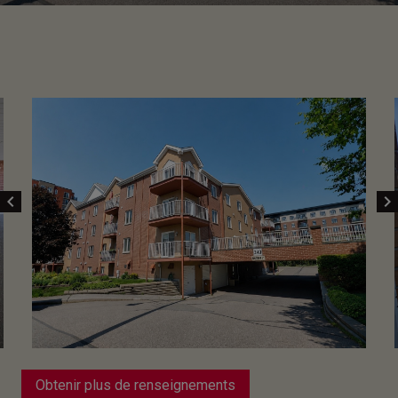
chevron_left
chevron_right
Obtenir plus de renseignements