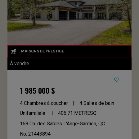
À vendre
1 985 000 $
4 Chambres à coucher
4 Salles de bain
Unifamiliale
406.71
METRESQ
168 Ch. des Sables
L'Ange-Gardien, QC
No. 21443894