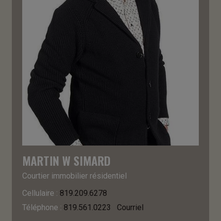
MARTIN W SIMARD
Courtier immobilier résidentiel
Cellulaire :
819.209.6278
Téléphone :
819.561.0223
Courriel