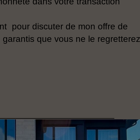
honnête dans votre transaction
t pour discuter de mon offre de
 garantis que vous ne le regrettere
_______________________