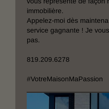
vous représente de façon 
immobilière.
Appelez-moi dès maintenan
service gagnante ! Je vous
pas.
819.209.6278
#VotreMaisonMaPassion
_____________________