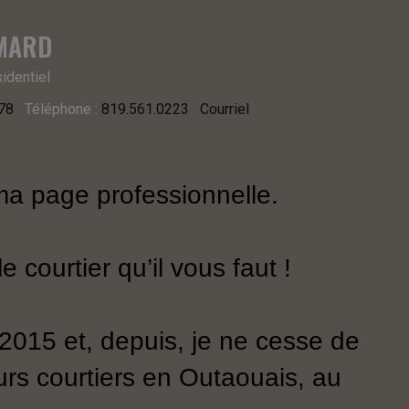
IMARD
sidentiel
78
Téléphone :
819.561.0223
Courriel
ma page professionnelle.
 courtier qu’il vous faut !
 2015 et, depuis, je ne cesse de
urs courtiers en Outaouais, au