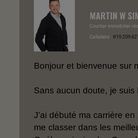
MARTIN W S
Courtier immobilier ré
Cellulaire :
819.209.62
Bonjour et bienvenue sur 
Sans aucun doute, je suis le
J’ai débuté ma carrière en
me classer dans les meille